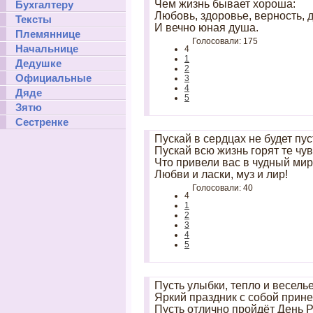
Чем жизнь бывает хороша:
Бухгалтеру
Любовь, здоровье, верность, 
Тексты
И вечно юная душа.
Племяннице
Голосовали: 175
Начальнице
4
1
Дедушке
2
Официальные
3
4
Дяде
5
Зятю
Сестренке
Пускай в сердцах не будет пус
Пускай всю жизнь горят те чув
Что привели вас в чудный мир
Любви и ласки, муз и лир!
Голосовали: 40
4
1
2
3
4
5
Пусть улыбки, тепло и весель
Яркий праздник с собой прине
Пусть отлично пройдёт День 