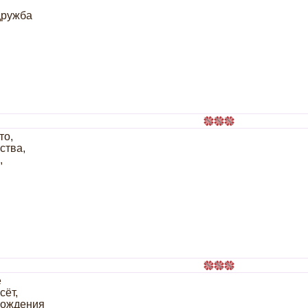
дружба
то,
ства,
,
е
сёт,
Рождения