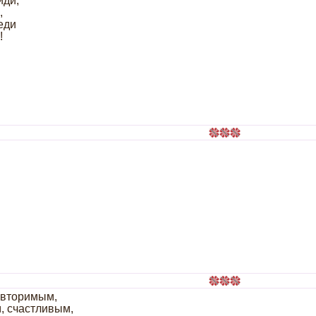
иди,
,
еди
!
овторимым,
, счастливым,