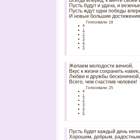
Всегда вперёд, к мечте своей 
Пусть будут и удача, и везенье
Пусть ждут одни победы впер
И новые большие достижения
Голосовали: 18
4
1
2
3
4
5
Желаем молодости вечной,
Вкус к жизни сохранить навек,
Любви и дружбы бесконечной,
Всего, чем счастлив человек!
Голосовали: 25
4
1
2
3
4
5
Пусть будет каждый день неп
Хорошим, добрым, радостным