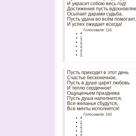
И украсит собою весь год!
Достижения пусть вдохновляю
Осыпает дарами судьба,
Пусть удача во всём помогает,
И успех ожидает всегда!
Голосовали: 116
4
1
2
3
4
5
Пусть приходит в этот день
Счастье бесконечное,
Пусть в душе царят любовь
И тепло сердечное!
Ощущеньем праздника
Пусть душа наполнится,
Все желанья сбудутся,
Все мечты исполнятся!
Голосовали: 192
4
1
2
3
4