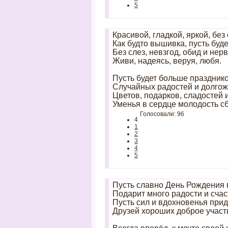
5
Красивой, гладкой, яркой, без
Как будто вышивка, пусть буде
Без слез, невзгод, обид и не
Живи, надеясь, веруя, любя.
Пусть будет больше празднико
Случайных радостей и долгож
Цветов, подарков, сладостей и
Уменья в сердце молодость сб
Голосовали: 96
4
1
2
3
4
5
Пусть славно День Рождения 
Подарит много радости и счас
Пусть сил и вдохновенья при
Друзей хороших доброе участ