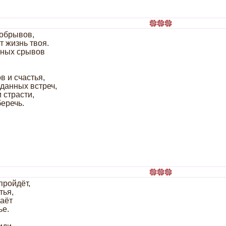
 обрывов,
т жизнь твоя.
рвных срывов
в и счастья,
данных встреч,
 страсти,
еречь.
пройдёт,
тья,
даёт
ье.