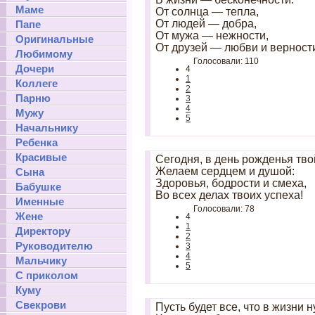
Маме
От солнца — тепла,
От людей — добра,
Папе
От мужа — нежности,
Оригинальные
От друзей — любви и верност
Любимому
Голосовали: 110
Дочери
4
1
Коллеге
2
Парню
3
4
Мужу
5
Начальнику
Ребенка
Красивые
Сегодня, в день рожденья тво
Желаем сердцем и душой:
Сына
Здоровья, бодрости и смеха,
Бабушке
Во всех делах твоих успеха!
Именные
Голосовали: 78
Жене
4
1
Директору
2
Руководителю
3
4
Мальчику
5
С приколом
Куму
Свекрови
Пусть будет все, что в жизни 