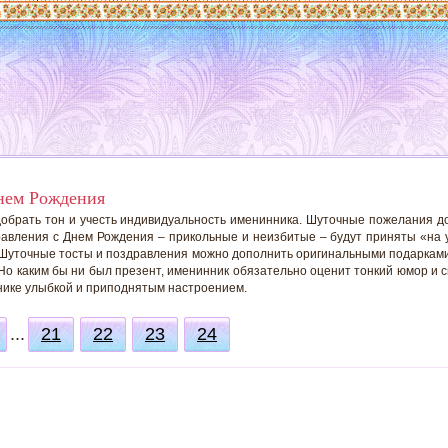
нем Рождения
добрать тон и учесть индивидуальность именинника. Шуточные пожелания д
дравления с Днем Рождения – прикольные и неизбитые – будут приняты «на
 Шуточные тосты и поздравления можно дополнить оригинальными подарками. 
 Но каким бы ни был презент, именинник обязательно оценит тонкий юмор и 
нике улыбкой и приподнятым настроением.
...
21
22
23
24