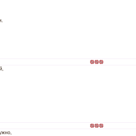
и.
й,
нужно,