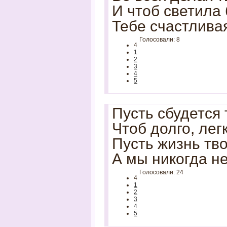
И чтоб светила 
Тебе счастливая
Голосовали: 8
4
1
2
3
4
5
Пусть сбудется 
Чтоб долго, лег
Пусть жизнь тво
А мы никогда н
Голосовали: 24
4
1
2
3
4
5