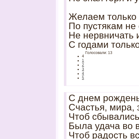
Желаем только 
По пустякам не 
Не нервничать и
С годами тольк
Голосовали: 13
4
1
2
3
4
5
С днем рождень
Счастья, мира,
Чтоб сбывались
Была удача во 
Чтоб радость в