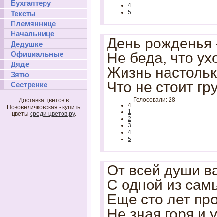
Бухгалтеру
4
5
Тексты
Племяннице
Начальнице
День рожденья 
Дедушке
Официальные
Не беда, что ух
Дяде
Жизнь настольк
Зятю
Что не стоит гр
Сестренке
Голосовали: 28
Доставка цветов в
4
Нововеличковская - купить
1
цветы
среди-цветов.ру
.
2
3
4
5
От всей души в
С одной из сам
Еще сто лет пр
Не зная горя и у