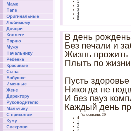
1
Маме
2
Папе
3
4
Оригинальные
5
Любимому
Дочери
В день рождень
Коллеге
Парню
Без печали и за
Мужу
Жизнь прожить 
Начальнику
Ребенка
Плыть по жизни
Красивые
Сына
Бабушке
Пусть здоровье
Именные
Никогда не подв
Жене
И без пауз ком
Директору
Руководителю
Каждый день пр
Мальчику
С приколом
Голосовали: 29
4
Куму
1
2
Свекрови
3