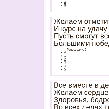
4
5
Желаем отмети
И курс на удачу
Пусть смогут в
Большими побед
Голосовали: 9
4
1
2
3
4
5
Все вместе в д
Желаем сердце
Здоровья, бодро
Во всех делах т