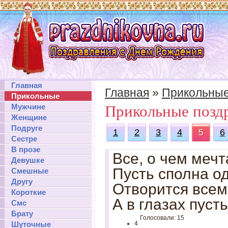
Главная
Главная
»
Прикольны
Прикольные
Мужчине
Прикольные позд
Женщине
Подруге
1
2
3
4
5
6
Сестре
В прозе
Все, о чем мечт
Девушке
Пусть сполна о
Смешные
Другу
Отворится всем
Короткие
А в глазах пуст
Смс
Брату
Голосовали: 15
Шуточные
4