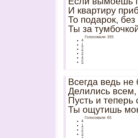
Если вымоешь 
И квартиру при
То подарок, без
Ты за тумбочко
Голосовали: 355
4
1
2
3
4
5
Всегда ведь не 
Делились всем, 
Пусть и теперь 
Ты ощутишь мо
Голосовали: 65
4
1
2
3