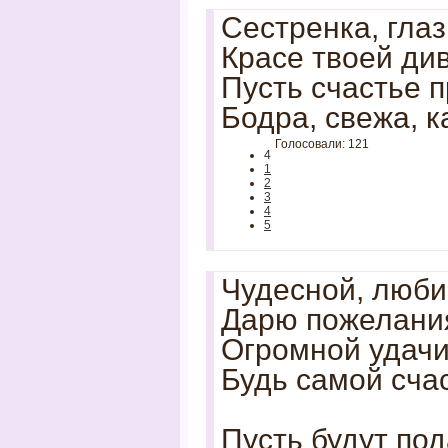
Сестренка, глаз
Красе твоей див
Пусть счастье п
Бодра, свежа, к
Голосовали: 121
4
1
2
3
4
5
Чудесной, люби
Дарю пожелания
Огромной удачи
Будь самой счас
Пусть будут под