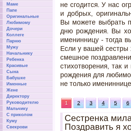
не сгодится. У нас о
Маме
Папе
и добрых, оригиналь
Оригинальные
Вы можете выбрать п
Любимому
Дочери
дню рождения. Вы хо
Коллеге
именинницу - тогда в
Парню
Мужу
Если у вашей сестры 
Начальнику
смешное поздравление
Ребенка
стихотворения, так и
Красивые
Сына
рождения для любимо
Бабушке
не только имениннице,
Именные
Жене
Директору
Руководителю
1
2
3
4
5
6
Мальчику
С приколом
Сестренка мила
Куму
Поздравить я хо
Свекрови