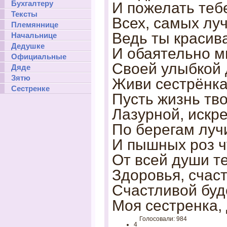
Бухгалтеру
И пожелать теб
Тексты
Всех, самых луч
Племяннице
Ведь ты красива
Начальнице
Дедушке
И обаятельно м
Официальные
Своей улыбкой 
Дяде
Зятю
Живи сестрёнка 
Сестренке
Пусть жизнь тво
Лазурной, искр
По берегам луч
И пышных роз ч
От всей души т
Здоровья, счаст
Счастливой буд
Моя сестренка, 
Голосовали: 984
4