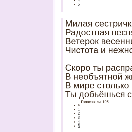
4
5
Милая сестрич
Радостная песня
Ветерок весенн
Чистота и нежн
Скоро ты распр
В необъятной ж
В мире столько 
Ты добьёшься с
Голосовали: 105
4
1
2
3
4
5