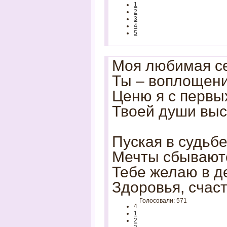
1
2
3
4
5
Моя любимая се
Ты – воплощени
Ценю я с первы
Твоей души выс
Пуская в судьбе
Мечты сбываютс
Тебе желаю в д
Здоровья, счаст
Голосовали: 571
4
1
2