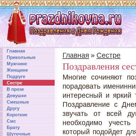
Главная
Главная
»
Сестре
Прикольные
Мужчине
Поздравления сес
Женщине
Многие сочиняют по
Подруге
Сестре
порадовать именинни
В прозе
интересный и яркий 
Девушке
Смешные
Поздравление с Дне
Другу
звучать от всей ду
Короткие
Смс
необходимо учесть 
Брату
который подойдет дл
Шуточные