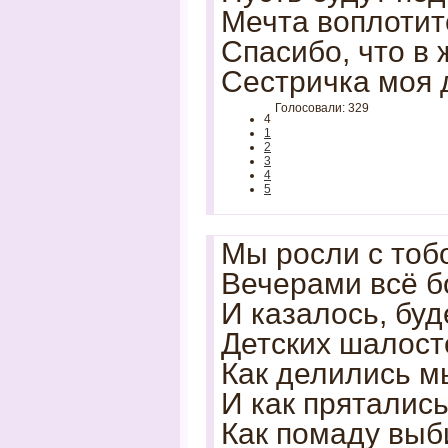
Мечта воплотит
Спасибо, что в 
Сестричка моя 
Голосовали: 329
4
1
2
3
4
5
Мы росли с тоб
Вечерами всё б
И казалось, бу
Детских шалост
Как делились м
И как пряталис
Как помаду выб