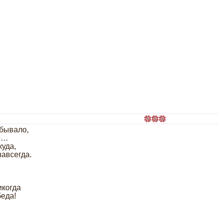
 бывало,
ло…
куда,
навсегда.
икогда
беда!