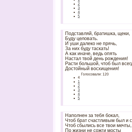
2
3
4
5
Подставляй, братишка, щеки,
Буду целовать.
И уши далеко не прячь,
За них буду таскать!
А как иначе, ведь опять
Настал твой день рождения!
Расти большой, чтоб был всег
Достойный восхищения!
Голосовали: 120
4
1
2
3
4
5
Наполнен за тебя бокал,
Чтоб брат счастливым был и с
Чтоб сбылись все твои мечты,
По жизни не сожги мосты