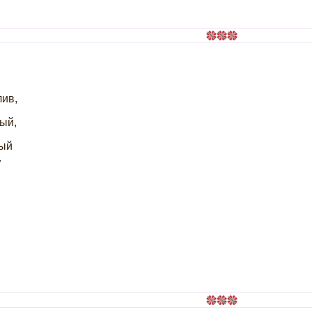
лив,
рый,
ный
.