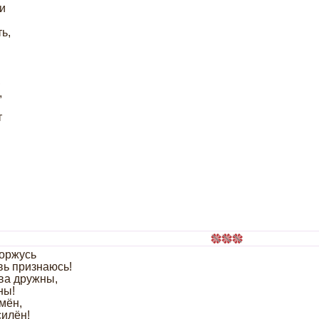
и
ь,
,
,
т
горжусь
вь признаюсь!
ва дружны,
ны!
умён,
силён!