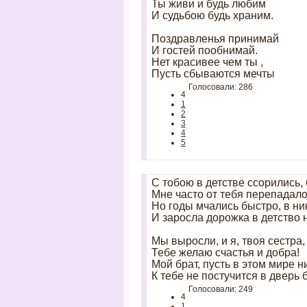
Ты живи и будь любим
И судьбою будь храним.
Поздравленья принимай
И гостей пообнимай.
Нет красивее чем ты ,
Пусть сбываются мечты
Голосовали: 286
4
1
2
3
4
5
С тобою в детстве ссорились,
Мне часто от тебя перепада
Но годы мчались быстро, в ни
И заросла дорожка в детство 
Мы выросли, и я, твоя сестра,
Тебе желаю счастья и добра!
Мой брат, пусть в этом мире н
К тебе не постучится в дверь 
Голосовали: 249
4
1