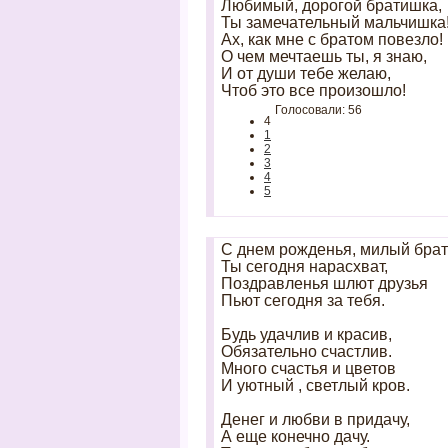
Любимый, дорогой братишка,
Ты замечательный мальчишка
Ах, как мне с братом повезло!
О чем мечтаешь ты, я знаю,
И от души тебе желаю,
Чтоб это все произошло!
Голосовали: 56
4
1
2
3
4
5
С днем рожденья, милый брат
Ты сегодня нарасхват,
Поздравленья шлют друзья
Пьют сегодня за тебя.
Будь удачлив и красив,
Обязательно счастлив.
Много счастья и цветов
И уютный , светлый кров.
Денег и любви в придачу,
А еще конечно дачу.