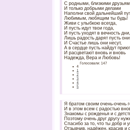
С родными, близкими друзьям
И только добрыми делами
Наполни свой дальнейший пут
Любимым, любящим ты будь!
Живи с улыбкою всегда,
И пусть идут твои года,
И пусть уходят в вечность дни
Лишь радость дарят пусть они
И Счастье лишь они несут,
А в сердце пусть найдут прию
И расцветают вновь и вновь
Надежда, Вера и Любовь!
Голосовали: 147
4
1
2
3
4
5
Я братом своим очень-очень 
И в этом всем с радостью вно
Знакомы с рожденья и с детст
Поэтому очень друг другу нуж
Спасибо за то, что ты добр и 
Отзывчив, надёжен, красив и 