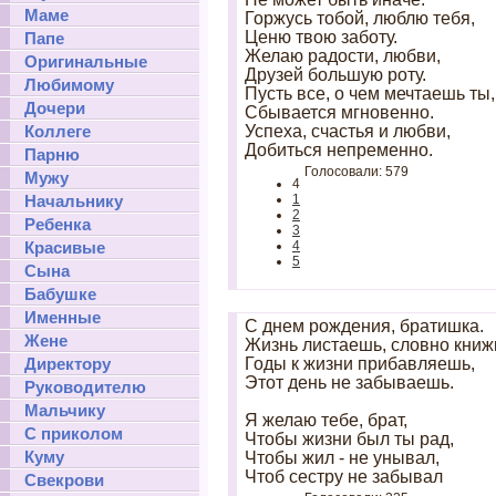
Маме
Горжусь тобой, люблю тебя,
Ценю твою заботу.
Папе
Желаю радости, любви,
Оригинальные
Друзей большую роту.
Любимому
Пусть все, о чем мечтаешь ты,
Дочери
Сбывается мгновенно.
Коллеге
Успеха, счастья и любви,
Добиться непременно.
Парню
Голосовали: 579
Мужу
4
Начальнику
1
2
Ребенка
3
Красивые
4
5
Сына
Бабушке
Именные
С днем рождения, братишка.
Жене
Жизнь листаешь, словно книжк
Директору
Годы к жизни прибавляешь,
Этот день не забываешь.
Руководителю
Мальчику
Я желаю тебе, брат,
С приколом
Чтобы жизни был ты рад,
Куму
Чтобы жил - не унывал,
Чтоб сестру не забывал
Свекрови