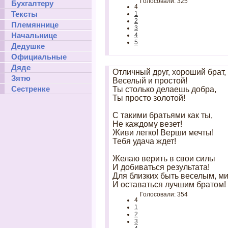
Голосовали: 325
Бухгалтеру
4
Тексты
1
2
Племяннице
3
Начальнице
4
5
Дедушке
Официальные
Дяде
Отличный друг, хороший брат,
Зятю
Веселый и простой!
Сестренке
Ты столько делаешь добра,
Ты просто золотой!
С такими братьями как ты,
Не каждому везет!
Живи легко! Верши мечты!
Тебя удача ждет!
Желаю верить в свои силы
И добиваться результата!
Для близких быть веселым, м
И оставаться лучшим братом!
Голосовали: 354
4
1
2
3