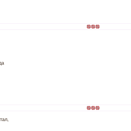
да
тал,