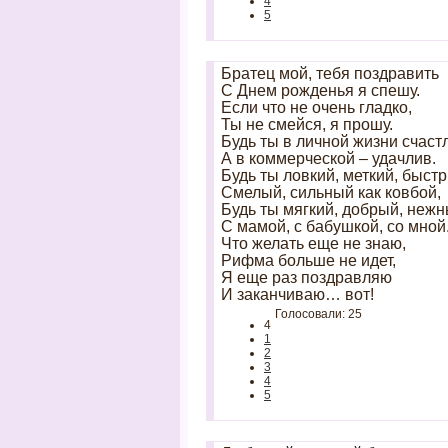
4
5
Братец мой, тебя поздравить
С Днем рожденья я спешу.
Если что не очень гладко,
Ты не смейся, я прошу.
Будь ты в личной жизни счаст
А в коммерческой – удачлив.
Будь ты ловкий, меткий, быст
Смелый, сильный как ковбой,
Будь ты мягкий, добрый, неж
С мамой, с бабушкой, со мной
Что желать еще не знаю,
Рифма больше не идет,
Я еще раз поздравляю
И заканчиваю… вот!
Голосовали: 25
4
1
2
3
4
5