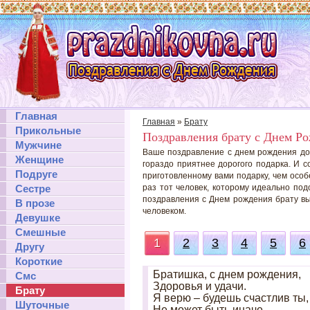
Главная
Главная
»
Брату
Прикольные
Поздравления брату с Днем Р
Мужчине
Ваше поздравление с днем рождения дол
Женщине
гораздо приятнее дорогого подарка. И с
Подруге
приготовленному вами подарку, чем осо
Сестре
раз тот человек, которому идеально по
поздравления с Днем рождения брату вы 
В прозе
человеком.
Девушке
Смешные
1
2
3
4
5
6
Другу
Короткие
Братишка, с днем рождения,
Смс
Здоровья и удачи.
Брату
Я верю – будешь счастлив ты,
Шуточные
Не может быть иначе.