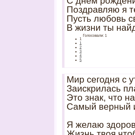
С днем рождени
Поздравляю я т
Пусть любовь 
В жизни ты най
Голосовали: 1
1
1
2
3
4
5
Мир сегодня с у
Заискрилась пла
Это знак, что н
Самый верный и
Я желаю здоров
Жизнь твоя чтоб