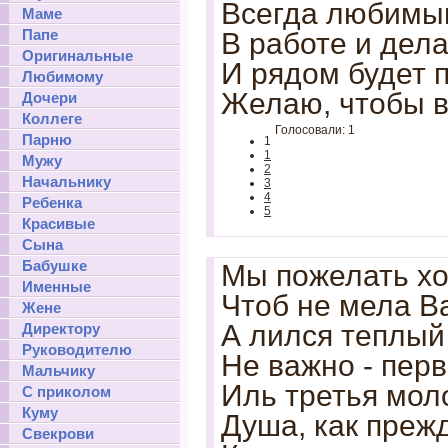
Всегда любимы
Маме
Папе
В работе и дел
Оригинальные
И рядом будет п
Любимому
Желаю, чтобы в
Дочери
Коллеге
Голосовали: 1
Парню
1
1
Мужу
2
Начальнику
3
4
Ребенка
5
Красивые
Сына
Бабушке
Мы пожелать хот
Именные
Чтоб не мела В
Жене
А лился теплый 
Директору
Руководителю
Не важно - перв
Мальчику
Иль третья мол
С приколом
Куму
Душа, как преж
Свекрови