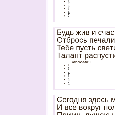
1
2
3
4
5
Будь жив и счас
Отбрось печали
Тебе пусть свет
Талант распусти
Голосовали: 1
1
1
2
3
4
5
Сегодня здесь м
И все вокруг по
Прими, душою н