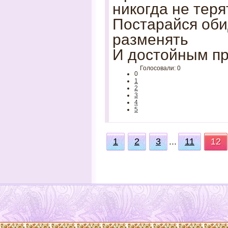
никогда не теря
Постарайся оби
разменять
И достойным пр
Голосовали: 0
0
1
2
3
4
5
1
2
3
...
11
12