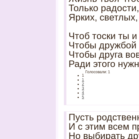
Только радости,
Ярких, светлых,
Чтоб тоски ты и
Чтобы дружбой 
Чтобы друга вов
Ради этого нуж
Голосовали: 1
1
1
2
3
4
5
Пусть родствен
И с этим всем п
Но выбирать др