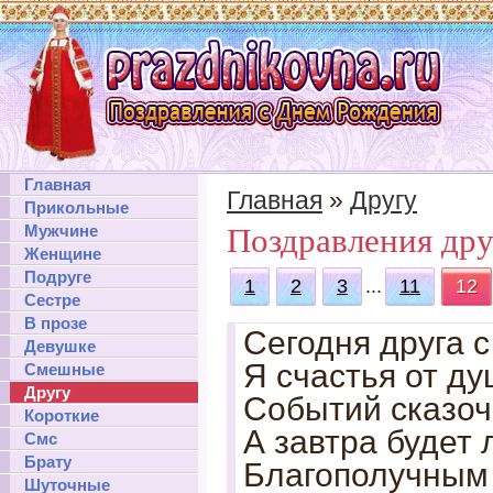
Главная
Главная
»
Другу
Прикольные
Мужчине
Поздравления дру
Женщине
Подруге
1
2
3
...
11
12
Сестре
В прозе
Сегодня друга 
Девушке
Я счастья от д
Смешные
Другу
Событий сказоч
Короткие
А завтра будет 
Смс
Брату
Благополучным 
Шуточные