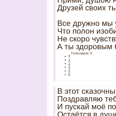
Друзей своих т
Все дружно мы 
Что полон изоб
Не скоро чувст
А ты здоровым 
Голосовали: 0
0
1
2
3
4
5
В этот сказочн
Поздравляю тебя
И пускай моё п
Остаётся в душе