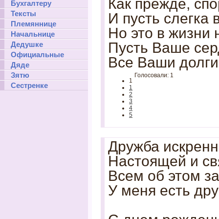
Как прежде, спо
Бухгалтеру
Тексты
И пусть слегка 
Племяннице
Но это в жизни 
Начальнице
Пусть Ваше сер
Дедушке
Официальные
Все Ваши долги
Дяде
Зятю
Голосовали: 1
1
Сестренке
1
2
3
4
5
Дружба искренн
Настоящей и св
Всем об этом з
У меня есть дру