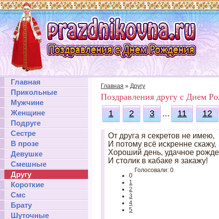
Главная
Главная
»
Другу
Прикольные
Поздравления другу с Днем Р
Мужчине
Женщине
1
2
3
...
11
12
Подруге
Сестре
От друга я секретов не имею,
В прозе
И потому всё искренне скажу,
Хороший день, удачное рожде
Девушке
И столик в кабаке я закажу!
Смешные
Голосовали: 0
Другу
0
1
Короткие
2
Смс
3
4
Брату
5
Шуточные