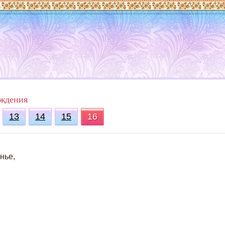
ождения
13
14
15
16
нье,