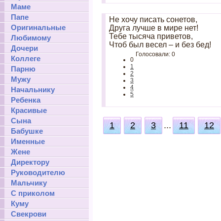
Маме
Папе
Не хочу писать сонетов,
Оригинальные
Друга лучше в мире нет!
Тебе тысяча приветов,
Любимому
Чтоб был весел – и без бед!
Дочери
Голосовали: 0
Коллеге
0
1
Парню
2
Мужу
3
4
Начальнику
5
Ребенка
Красивые
Сына
1
2
3
...
11
12
Бабушке
Именные
Жене
Директору
Руководителю
Мальчику
С приколом
Куму
Свекрови