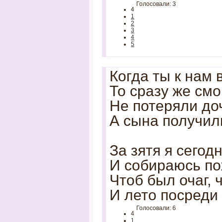
Голосовали: 3
4
1
2
3
4
5
Когда ты к нам 
То сразу же смо
Не потеряли до
А сына получил
За зятя я сегод
И собираюсь по
Чтоб был очаг, 
И лето посреди
Голосовали: 6
4
1