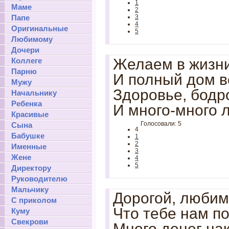
1
Маме
2
Папе
3
4
Оригинальные
5
Любимому
Дочери
Желаем в жизни
Коллеге
Парню
И полный дом в
Мужу
Здоровье, бодр
Начальнику
Ребенка
И много-много л
Красивые
Голосовали: 5
Сына
4
Бабушке
1
2
Именные
3
Жене
4
5
Директору
Руководителю
Мальчику
Дорогой, любим
С приколом
Что тебе нам п
Куму
Свекрови
Много денег нак