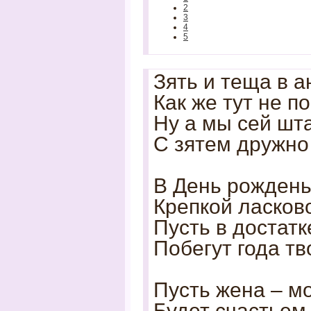
2
3
4
5
Зять и теща в а
Как же тут не п
Ну а мы сей шт
С зятем дружно
В День рожден
Крепкой ласков
Пусть в достатк
Побегут года тв
Пусть жена – м
Будет счастьем 