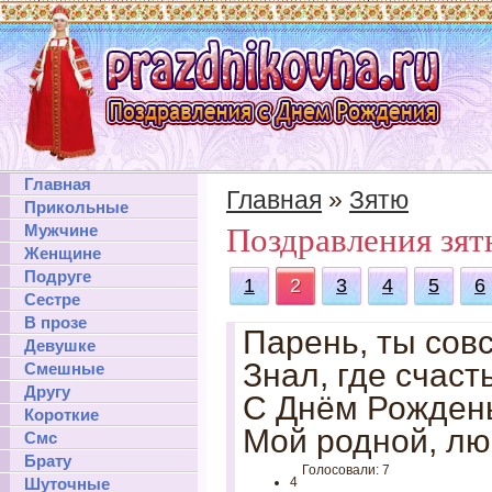
Главная
Главная
»
Зятю
Прикольные
Мужчине
Поздравления зят
Женщине
Подруге
1
2
3
4
5
6
Сестре
В прозе
Парень, ты совс
Девушке
Знал, где счаст
Смешные
Другу
С Днём Рождень
Короткие
Мой родной, лю
Смс
Брату
Голосовали: 7
Шуточные
4