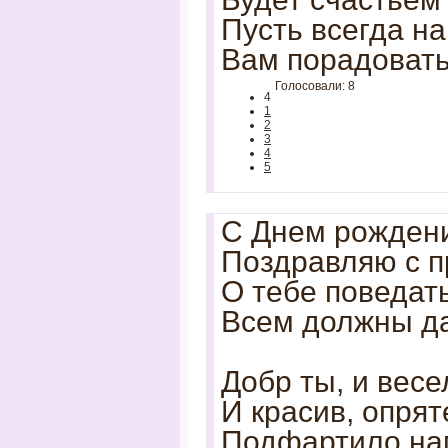
Пусть всегда н
Вам порадовать
Голосовали: 8
4
1
2
3
4
5
С Днем рождени
Поздравляю с п
О тебе поведат
Всем должны д
Добр ты, и весе
И красив, опрят
Подфартило нам