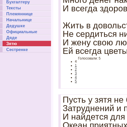
Бухгалтеру
И всегда здоро
Тексты
Племяннице
Начальнице
Жить в довольс
Дедушке
Официальные
Не сердиться ни
Дяде
И жену свою лю
Зятю
Ей всегда цветы
Сестренке
Голосовали: 5
4
1
2
3
4
5
Пусть у зятя не
Затруднений и 
И найдется для
Океан приятных