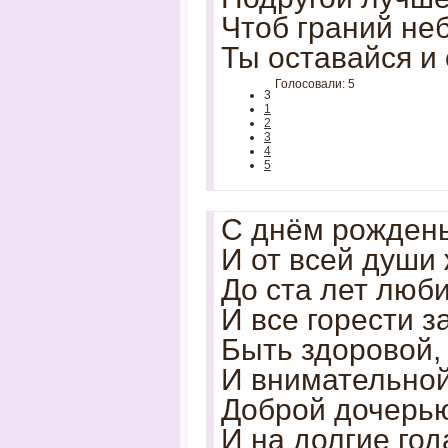
Чтоб граний не
Ты оставайся и
Голосовали: 5
3
1
2
3
4
5
С днём рожден
И от всей души
До ста лет люб
И все горести з
Быть здоровой,
И внимательной
Доброй дочерью
И на долгие год