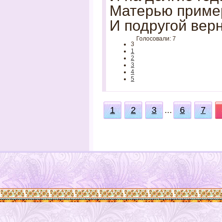
Матерью приме
И подругой вер
Голосовали: 7
3
1
2
3
4
5
1
2
3
...
6
7