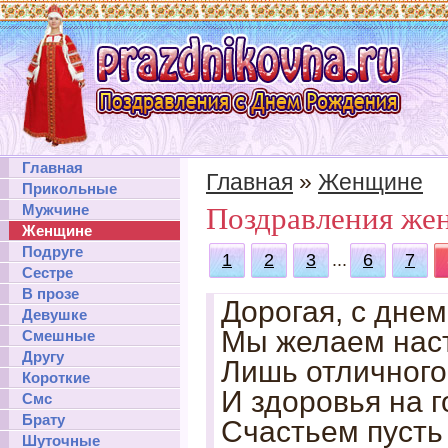
Главная
Главная
»
Женщине
Прикольные
Мужчине
Поздравления же
Женщине
Подруге
1
2
3
...
6
7
Сестре
В прозе
Дорогая, с дне
Девушке
Мы желаем нас
Смешные
Другу
Лишь отличного
Короткие
И здоровья на г
Смс
Брату
Счастьем пусть 
Шуточные