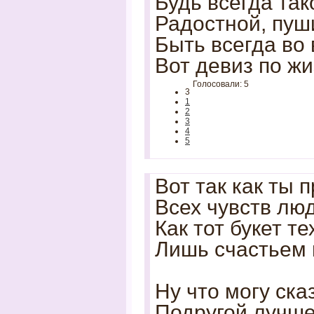
Будь всегда так
Радостной, пуш
Быть всегда во 
Вот девиз по жи
Голосовали: 5
3
1
2
3
4
5
Вот так как ты 
Всех чувств лю
Как тот букет те
Лишь счастьем 
Ну что могу ска
Подругой лучше