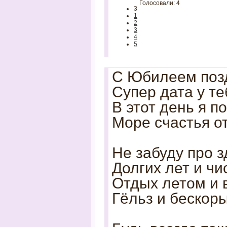
Голосовали: 4
3
1
2
3
4
5
С Юбилеем поз
Супер дата у те
В этот день я п
Море счастья от
Не забуду про з
Долгих лет и чи
Отдых летом и в
Гёльз и бескор