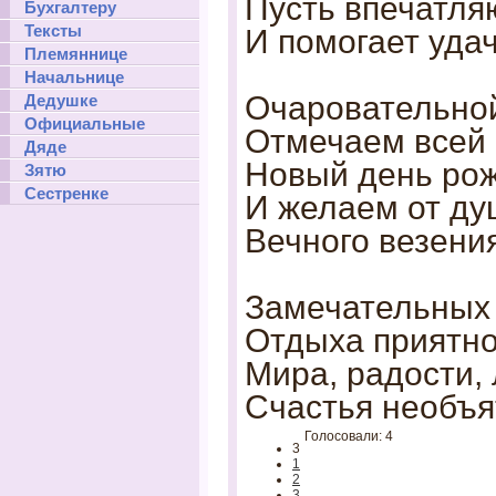
Пусть впечатля
Бухгалтеру
Тексты
И помогает удач
Племяннице
Начальнице
Очаровательно
Дедушке
Официальные
Отмечаем всей
Дяде
Новый день ро
Зятю
Сестренке
И желаем от ду
Вечного везения
Замечательных 
Отдыха приятно
Мира, радости,
Счастья необъя
Голосовали: 4
3
1
2
3