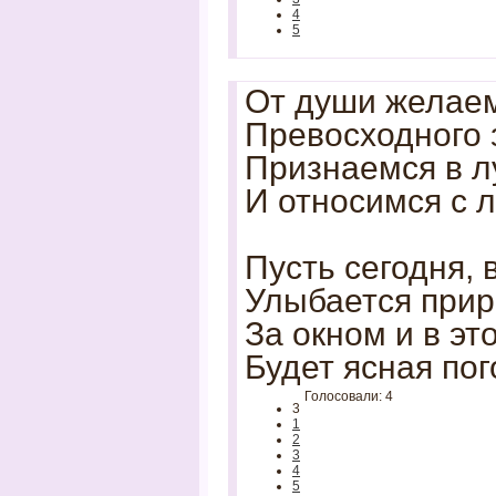
4
5
От души желаем
Превосходного 
Признаемся в л
И относимся с 
Пусть сегодня, 
Улыбается прир
За окном и в эт
Будет ясная пог
Голосовали: 4
3
1
2
3
4
5