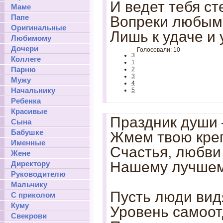
И ведет тебя ст
Маме
Папе
Вопреки любым
Оригинальные
Лишь к удаче и 
Любимому
Дочери
Голосовали: 10
3
Коллеге
1
Парню
2
3
Мужу
4
Начальнику
5
Ребенка
Красивые
Праздник души 
Сына
Бабушке
Жмем твою креп
Именные
Счастья, любви
Жене
Нашему лучшем
Директору
Руководителю
Мальчику
Пусть люди вид
С приколом
Куму
Уровень самоот
Свекрови