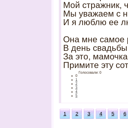
Мой стражник, ч
Мы уважаем с не
И я люблю ее л
Она мне самое
В день свадьбы 
За это, мамочка
Примите эту со
Голосовали: 0
0
1
2
3
4
5
1
2
3
4
5
6