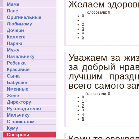
Желаем здоровь
Маме
Папе
Голосовали: 0
0
Оригинальные
1
Любимому
2
3
Дочери
4
Коллеге
5
Парню
Мужу
Уважаем за жи
Начальнику
Ребенка
за добрый нра
Красивые
лучшим праздн
Сына
Бабушке
всего самого за
Именные
Голосовали: 0
Жене
0
Директору
1
2
Руководителю
3
Мальчику
4
5
С приколом
Куму
Свекрови
Кому-то свекров