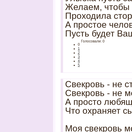
Желаем, чтобы 
Проходила стор
А простое челов
Пусть будет Ва
Голосовали: 0
0
1
2
3
4
5
Свекровь - не 
Свекровь - не м
А просто любящ
Что охраняет с
Моя свекровь м