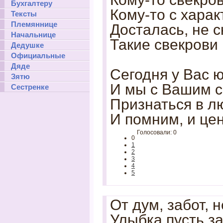
Бухгалтеру
Кому-то с хара
Тексты
Племяннице
Досталась, не с
Начальнице
Такие свекрови 
Дедушке
Официальные
Дяде
Сегодня у Вас ю
Зятю
И мы с Вашим с
Сестренке
Признаться в лю
И помним, и це
Голосовали: 0
0
1
2
3
4
5
От дум, забот, 
Улыбка пусть за