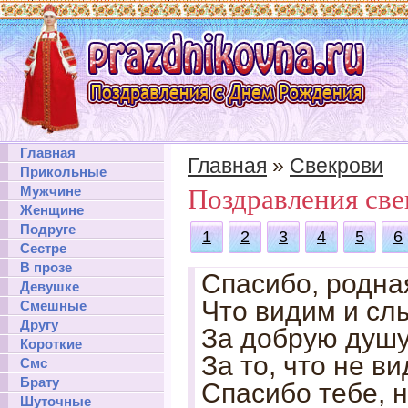
Главная
Главная
»
Свекрови
Прикольные
Мужчине
Поздравления све
Женщине
Подруге
1
2
3
4
5
6
Сестре
В прозе
Спасибо, родная
Девушке
Что видим и сл
Смешные
Другу
За добрую душу
Короткие
За то, что не в
Смс
Брату
Спасибо тебе, 
Шуточные