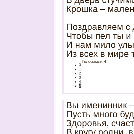
Крошка – мален
Поздравляем с 
Чтобы пел ты и
И нам мило ул
Из всех в мире 
Голосовали: 4
3
1
2
3
4
5
Вы именинник –
Пусть много буд
Здоровья, счас
В кругу родни, в