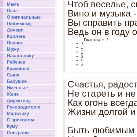
Чтоб веселье, с
Маме
Папе
Вино и музыка -
Оригинальные
Вы справить пр
Любимому
Ведь он в году 
Дочери
Коллеге
Голосовали: 5
Парню
3
1
Мужу
2
Начальнику
3
4
Ребенка
5
Красивые
Сына
Бабушке
Счастья, радос
Именные
Не стареть и не
Жене
Как огонь всегда
Директору
Руководителю
Жизни долгой и
Мальчику
С приколом
Куму
Быть любимым 
Свекрови