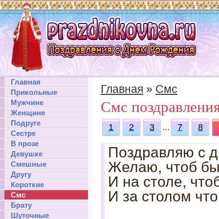
Главная
Главная
»
Смс
Прикольные
Мужчине
Смс поздравлени
Женщине
Подруге
1
2
3
...
7
8
Сестре
В прозе
Поздравляю с д
Девушке
Желаю, чтоб был
Смешные
Другу
И на столе, что
Короткие
И за столом что
Смс
Брату
Шуточные