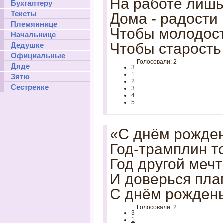
На работе лишь
Бухгалтеру
Тексты
Дома - радости 
Племяннице
Чтобы молодост
Начальнице
Чтобы старость
Дедушке
Официальные
Голосовали: 2
Дяде
3
1
Зятю
2
Сестренке
3
4
5
«С днём рожден
Год-трамплин то
Год другой меч
И доверься пла
С днём рождень
Голосовали: 2
3
1