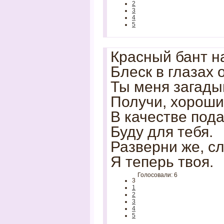
2
3
4
5
Красный бант н
Блеск в глазах 
Ты меня загад
Получи, хороши
В качестве под
Буду для тебя.
Разверни же, с
Я теперь твоя.
Голосовали: 6
3
1
2
3
4
5