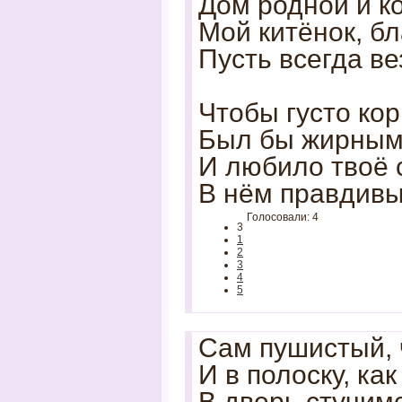
Дом родной и к
Мой китёнок, б
Пусть всегда ве
Чтобы густо кор
Был бы жирным 
И любило твоё 
В нём правдивы
Голосовали: 4
3
1
2
3
4
5
Сам пушистый, 
И в полоску, как
В дверь стучимс