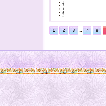
1
2
3
4
5
1
2
3
...
7
8