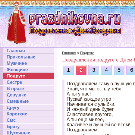
Главная
Главная
»
Подруге
Прикольные
Поздравления подруге с Днем
Мужчине
Женщине
1
2
3
4
5
6
Подруге
Сестре
Поздравляем самую лучшую п
В прозе
Знай, что мы есть у тебя!
А ты у нас!
Девушке
Пускай каждое утро
Смешные
Начинается с улыбки,
Другу
И каждый день будет
Короткие
Счастливее другого,
А ты еще милее,
Смс
Красивее и лучшей во всем!
Брату
Поздравляем!
Шуточные