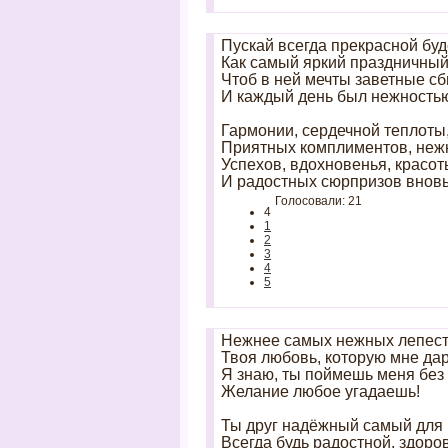
Пускай всегда прекрасной буд
Как самый яркий праздничный 
Чтоб в ней мечты заветные с
И каждый день был нежностью
Гармонии, сердечной теплоты
Приятных комплиментов, неж
Успехов, вдохновенья, красот
И радостных сюрпризов вновь
Голосовали: 21
4
1
2
3
4
5
Нежнее самых нежных лепест
Твоя любовь, которую мне да
Я знаю, ты поймешь меня без 
Желание любое угадаешь!
Ты друг надёжный самый для 
Всегда будь радостной, здоро