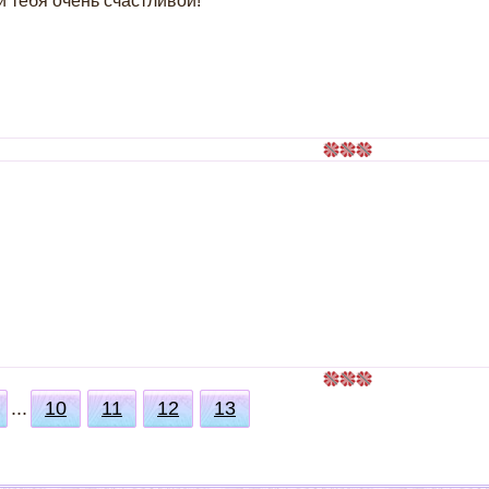
 тебя очень счастливой!
...
10
11
12
13