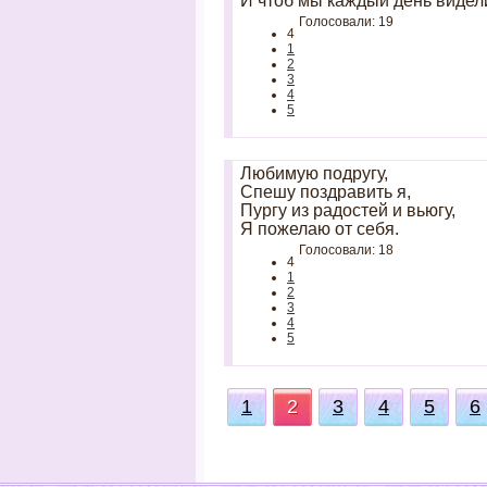
И чтоб мы каждый день видели
Голосовали: 19
4
1
2
3
4
5
Любимую подругу,
Спешу поздравить я,
Пургу из радостей и вьюгу,
Я пожелаю от себя.
Голосовали: 18
4
1
2
3
4
5
1
2
3
4
5
6