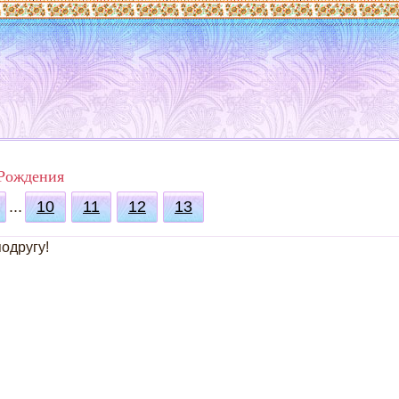
 Рождения
...
10
11
12
13
одругу!