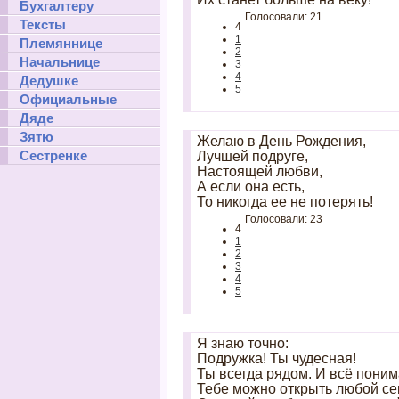
Бухгалтеру
Голосовали: 21
Тексты
4
1
Племяннице
2
Начальнице
3
4
Дедушке
5
Официальные
Дяде
Зятю
Желаю в День Рождения,
Сестренке
Лучшей подруге,
Настоящей любви,
А если она есть,
То никогда ее не потерять!
Голосовали: 23
4
1
2
3
4
5
Я знаю точно:
Подружка! Ты чудесная!
Ты всегда рядом. И всё пони
Тебе можно открыть любой сек