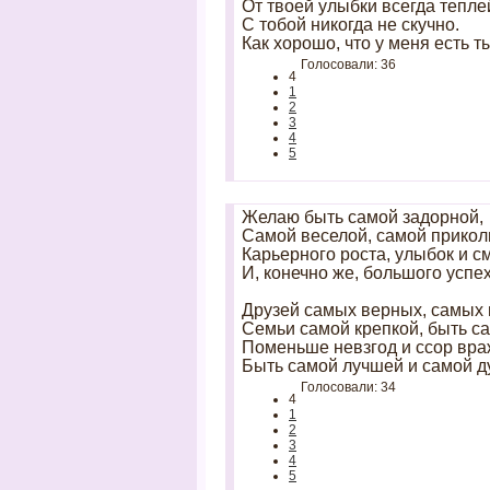
От твоей улыбки всегда тепле
С тобой никогда не скучно.
Как хорошо, что у меня есть т
Голосовали: 36
4
1
2
3
4
5
Желаю быть самой задорной,
Самой веселой, самой прикол
Карьерного роста, улыбок и с
И, конечно же, большого успех
Друзей самых верных, самых
Семьи самой крепкой, быть с
Поменьше невзгод и ссор вр
Быть самой лучшей и самой д
Голосовали: 34
4
1
2
3
4
5