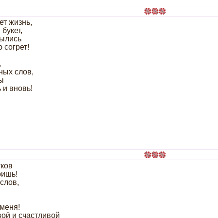
ет жизнь,
букет,
былись
 согрет!
,
ных слов,
ы
 и вновь!
ков
ришь!
слов,
меня!
вой и счастливой