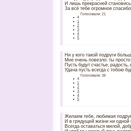
И лишь прекрасней становись 
За всё тебе огромное спасибо
Голосовали: 21
4
1
2
3
4
5
Ни у кого такой подруги больш
Мне очень повезло: ты просто 
Пусть будут счастье, радость, 
Удача пусть всегда с тобою бу
Голосовали: 36
4
1
2
3
4
5
Желаем тебе, любимая подруг
И в грядущей жизни ни одной 
Всегда оставаться милой, доб