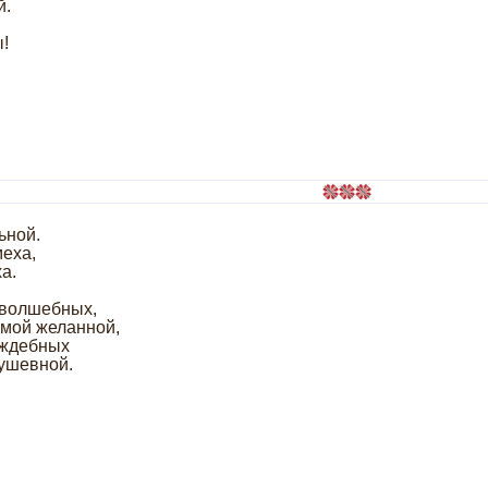
й.
ы!
ьной.
меха,
а.
 волшебных,
амой желанной,
аждебных
ушевной.