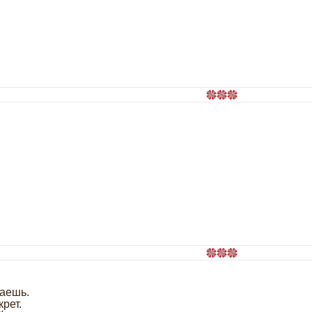
маешь.
рет.