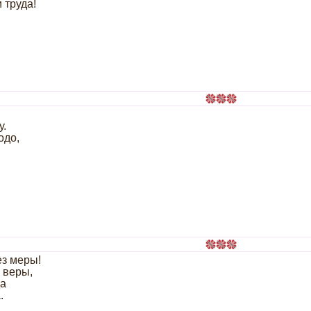
 труда!
у.
одо,
ез меры!
 веры,
да
.