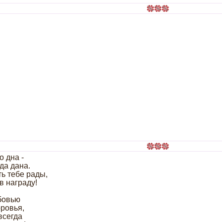
 дна -
да дана.
ть тебе рады,
в награду!
бовью
оровья,
всегда