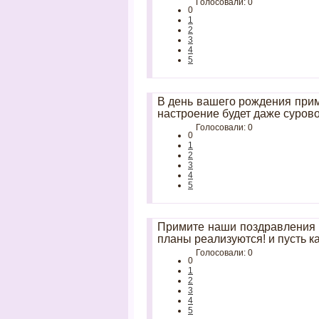
Голосовали: 0
0
1
2
3
4
5
В день вашего рождения прим
настроение будет даже суров
Голосовали: 0
0
1
2
3
4
5
Примите наши поздравления в
планы реализуются! и пусть к
Голосовали: 0
0
1
2
3
4
5