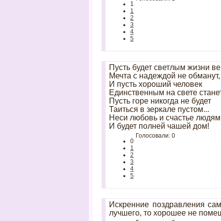
1
1
2
3
4
5
Пусть будет светлым жизни ве
Мечта с надеждой не обманут,
И пусть хороший человек
Единственным на свете станет
Пусть горе никогда не будет
Таиться в зеркале пустом...
Неси любовь и счастье людям
И будет полней чашей дом!
Голосовали: 0
0
1
2
3
4
5
Искренние поздравления сам
лучшего, то хорошее не помеш