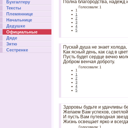
Полна благородства, надежд и
Бухгалтеру
Голосовали: 1
Тексты
1
Племяннице
1
2
Начальнице
3
Дедушке
4
5
Официальные
Дяде
Зятю
Пускай душа не знает холода,
Сестренке
Как ясный день, как сад в цвет
Пусть будет сердце вечно мол
Добром венчая доброту.
Голосовали: 1
1
1
2
3
4
5
Здоровы будьте и удачливы б
Желаем Вам успехов, светлой
И пусть Вам путеводная звез
Жизнь освещает ярко и всегда
Голосовали: 1