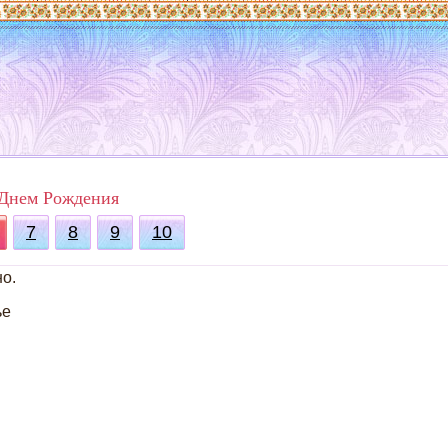
 Днем Рождения
7
8
9
10
но.
ье