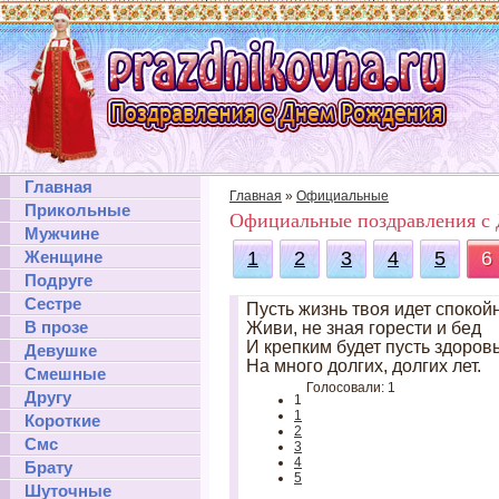
Главная
Главная
»
Официальные
Прикольные
Официальные поздравления с
Мужчине
Женщине
1
2
3
4
5
6
Подруге
Сестре
Пусть жизнь твоя идет спокой
В прозе
Живи, не зная горести и бед
И крепким будет пусть здоров
Девушке
На много долгих, долгих лет.
Смешные
Голосовали: 1
Другу
1
1
Короткие
2
Смс
3
4
Брату
5
Шуточные