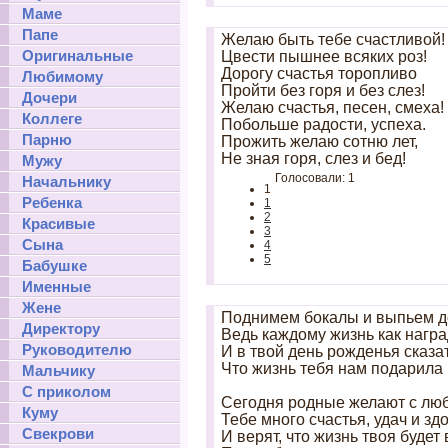
Маме
Папе
Желаю быть тебе счастливой!
Оригинальные
Цвести пышнее всяких роз!
Дорогу счастья торопливо
Любимому
Пройти без горя и без слез!
Дочери
Желаю счастья, песен, смеха!
Коллеге
Побольше радости, успеха.
Парню
Прожить желаю сотню лет,
Не зная горя, слез и бед!
Мужу
Голосовали: 1
Начальнику
1
Ребенка
1
2
Красивые
3
Сына
4
5
Бабушке
Именные
Жене
Поднимем бокалы и выпьем до
Директору
Ведь каждому жизнь как награ
Руководителю
И в твой день рожденья сказа
Что жизнь тебя нам подарила 
Мальчику
С приколом
Сегодня родные желают с лю
Куму
Тебе много счастья, удач и зд
Свекрови
И верят, что жизнь твоя будет 