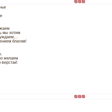
нье
ье
ажаем
ь мы хотим
ссуждаем…
ением благим!
к.
но желаем
 верстак!