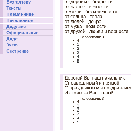
в здоровье - бодрости,
Бухгалтеру
в счастье - вечности,
Тексты
в жизни - бесконечности.
Племяннице
от солнца - тепла,
Начальнице
от людей - добра,
Дедушке
от мужа - нежности,
от друзей - любви и верности.
Официальные
Голосовали: 3
Дяде
4
Зятю
1
2
Сестренке
3
4
5
Дорогой Вы наш начальник,
Справедливый и прямой,
С праздником мы поздравляе
И стоим за Вас стеной!
Голосовали: 3
4
1
2
3
4
5