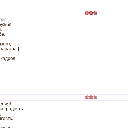
лег
ружбе,
к,
бе.
мент,
параграф...
!
 кадров.
ения!
ит радость
,
ягость.