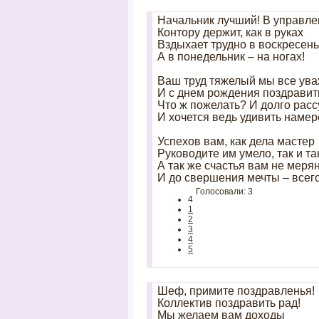
Начальник лучший! В управле
Контору держит, как в руках
Вздыхает трудно в воскресен
А в понедельник – на ногах!
Ваш труд тяжелый мы все ув
И с днем рождения поздравит
Что ж пожелать? И долго ра
И хочется ведь удивить намер
Успехов вам, как дела мастер
Руководите им умело, так и та
А так же счастья вам не меря
И до свершения мечты – всего
Голосовали: 3
4
1
2
3
4
5
Шеф, примите поздравленья!
Коллектив поздравить рад!
Мы желаем вам доходы