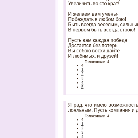
Увеличить во сто крат!
И желаем вам уменья
Побеждать в любом бою!
Быть всегда веселым, сильны
В первом быть всегда строю!
Пусть вам каждая победа
Достается без потерь!
Вы собою восхищайте
И любимых, и друзей!
Голосовали: 4
4
1
2
3
4
5
Я рад, что имею возможность
лояльным. Пусть компания и 
Голосовали: 4
4
1
2
3
4