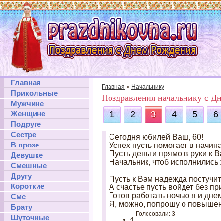
Главная
Главная
»
Начальнику
Прикольные
Поздравления начальнику с Д
Мужчине
Женщине
1
2
3
4
5
6
Подруге
Сестре
Сегодня юбилей Ваш, 60!
В прозе
Успех пусть помогает в начин
Пусть деньги прямо в руки к В
Девушке
Начальник, чтоб исполнились
Смешные
Другу
Пусть к Вам надежда постучит
Короткие
А счастье пусть войдет без п
Готов работать ночью я и дне
Смс
Я, можно, попрошу о повыше
Брату
Голосовали: 3
Шуточные
4