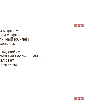
им маршем.
й и старше,
 личный юбилей!
веселей:
аны, любимы;
аться Вам должны мы –
ел свет!
олгих лет!