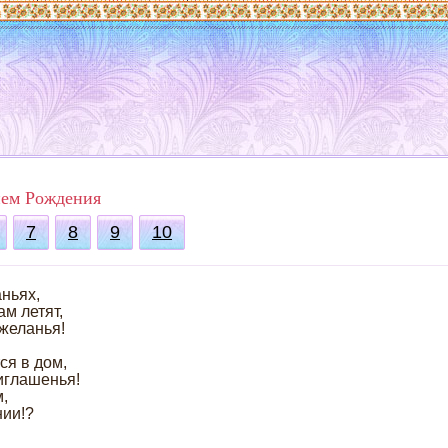
нем Рождения
7
8
9
10
аньях,
ам летят,
 желанья!
ся в дом,
риглашенья!
м,
нии!?