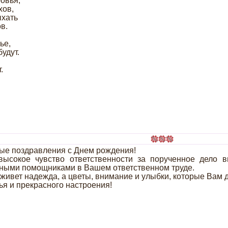
овья,
хов,
ыхать
в.
ье,
удут.
.
ые поздравления с Днем рождения!
высокое чувство ответственности за порученное дело 
ными помощниками в Вашем ответственном труде.
живет надежда, а цветы, внимание и улыбки, которые Вам да
ья и прекрасного настроения!