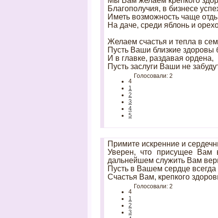
Мы Вам желаем крепкого здор
Благополучия, в бизнесе успе
Иметь возможность чаще отд
На даче, среди яблонь и орехо
Желаем счастья и тепла в сем
Пусть Ваши близкие здоровы б
И в главке, раздавая ордена,
Пусть заслуги Ваши не забудут
Голосовали: 2
4
1
2
3
4
5
Примите искренние и сердечн
Уверен, что присущее Вам 
дальнейшем служить Вам вер
Пусть в Вашем сердце всегда 
Счастья Вам, крепкого здоров
Голосовали: 2
4
1
2
3