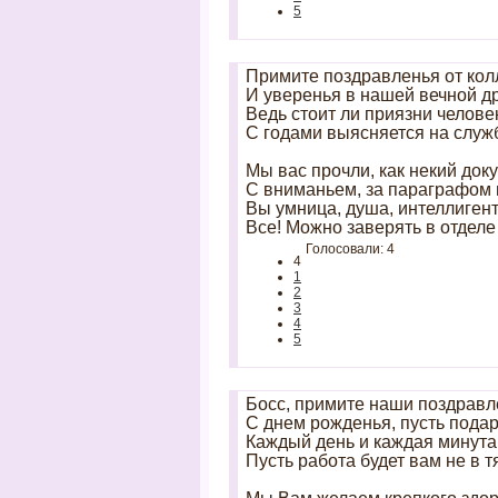
5
Примите поздравленья от кол
И уверенья в нашей вечной д
Ведь стоит ли приязни челове
С годами выясняется на служ
Мы вас прочли, как некий доку
С вниманьем, за параграфом 
Вы умница, душа, интеллигент
Все! Можно заверять в отделе
Голосовали: 4
4
1
2
3
4
5
Босс, примите наши поздравл
С днем рожденья, пусть подар
Каждый день и каждая минута
Пусть работа будет вам не в т