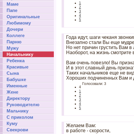
1
Маме
2
Папе
3
4
Оригинальные
5
Любимому
Дочери
Коллеге
Года идут, шаги чеканя звонк
Парню
Внезапно стали Вы еще мудре
Но нет причин грустить Вам в
Мужу
Наоборот, на жизнь смотрите 
Начальнику
Ребенка
Вам очень повезло! Вы призн
Красивые
И в этот славный день призн
Таких начальников еще не вид
Сына
Хороших подчиненных Вам и д
Бабушке
Голосовали: 3
Именные
4
1
Жене
2
Директору
3
4
Руководителю
5
Мальчику
С приколом
Куму
Желаем Вам:
Свекрови
в работе - скорости,