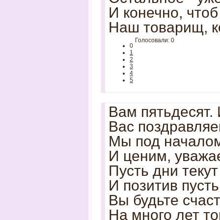
И конечно, чтоб
Наш товарищ, к
Голосовали: 0
0
1
2
3
4
5
Вам пятьдесят.
Вас поздравляем
Мы под начало
И ценим, уважа
Пусть дни текут
И позитив пусть
Вы будьте счас
На много лет то