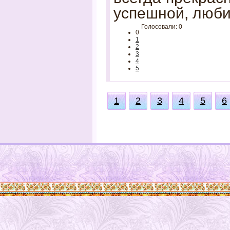
успешной, любим
Голосовали: 0
0
1
2
3
4
5
1
2
3
4
5
6