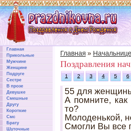
Главная
Главная
»
Начальниц
Прикольные
Мужчине
Поздравления нач
Женщине
Подруге
1
2
3
4
5
6
Сестре
В прозе
55 для женщины
Девушке
А помните, как
Смешные
Другу
то?
Короткие
Молоденькой, н
Смс
Брату
Смогли Вы все 
Шуточные