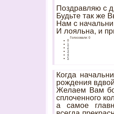
Поздравляю с д
Будьте так же 
Нам с начальни
И лояльна, и пр
Голосовали: 0
0
1
2
3
4
5
Когда начальн
рождения вдвой
Желаем Вам бол
сплоченного ко
а самое главн
всегда прекрас