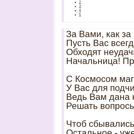
2
3
4
5
За Вами, как за
Пусть Вас всег
Обходят неудач
Начальница! Пр
С Космосом маг
У Вас для подч
Ведь Вам дана 
Решать вопросы
Чтоб сбывались
Остальное - уже