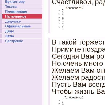
Счастливой, ра
Бухгалтеру
Тексты
Голосовали: 0
0
Племяннице
1
Начальнице
2
3
Дедушке
4
Официальные
5
Дяде
Зятю
В такой торжес
Сестренке
Примите поздра
Сегодня Вам ро
Но очень много
Желаем Вам отм
Желаем радости
Пусть Вам всегд
Чтобы жизнь Ва
Голосовали: 0
0
1