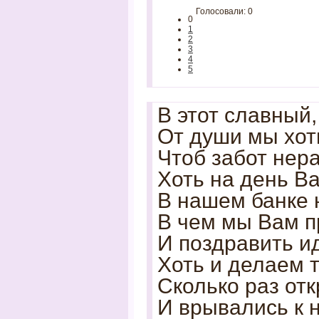
Голосовали: 0
0
1
2
3
4
5
В этот славный
От души мы хот
Чтоб забот нера
Хоть на день В
В нашем банке 
В чем мы Вам п
И поздравить и
Хоть и делаем 
Сколько раз от
И врывались к 