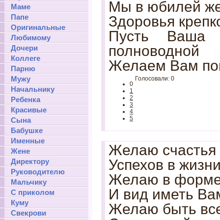
Мы в юбилей же
Маме
Папе
Здоровья крепко
Оригинальные
Пусть Ваша ж
Любимому
полноводной
Дочери
Коллеге
Желаем Вам по
Парню
Мужу
Голосовали: 0
0
Начальнику
1
2
Ребенка
3
Красивые
4
5
Сына
Бабушке
Именные
Желаю счастья 
Жене
Успехов в жизни
Директору
Руководителю
Желаю в форме
Мальчику
И вид иметь Ва
С приколом
Куму
Желаю быть все
Свекрови