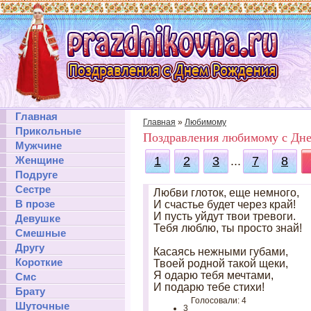
Главная
Главная
»
Любимому
Прикольные
Поздравления любимому с Дн
Мужчине
Женщине
1
2
3
...
7
8
Подруге
Сестре
Любви глоток, еще немного,
В прозе
И счастье будет через край!
И пусть уйдут твои тревоги.
Девушке
Тебя люблю, ты просто знай!
Смешные
Другу
Касаясь нежными губами,
Короткие
Твоей родной такой щеки,
Я одарю тебя мечтами,
Смс
И подарю тебе стихи!
Брату
Голосовали: 4
Шуточные
3