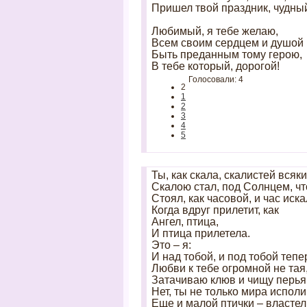
Пришел твой праздник, чудны
Любимый, я тебе желаю,
Всем своим сердцем и душой
Быть преданным тому герою,
В тебе который, дорогой!
Голосовали: 4
2
1
2
3
4
5
Ты, как скала, скалистей всяки
Скалою стал, под Солнцем, что
Стоял, как часовой, и час иска
Когда вдруг прилетит, как
Ангел, птица,
И птица прилетела.
Это – я:
И над тобой, и под тобой тепер
Любви к тебе огромной не тая
Затачиваю клюв и чищу перья
Нет, ты не только мира исполи
Еще и малой птички – властел