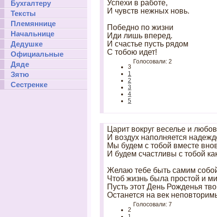
Успехи в работе,
Бухгалтеру
И чувств нежных новь.
Тексты
Племяннице
Победно по жизни
Начальнице
Иди лишь вперед.
Дедушке
И счастье пусть рядом
С тобою идет!
Официальные
Голосовали: 2
Дяде
3
Зятю
1
2
Сестренке
3
4
5
Царит вокруг веселье и любовь
И воздух наполняется надежд
Мы будем с тобой вместе внов
И будем счастливы с тобой ка
Желаю тебе быть самим собой
Чтоб жизнь была простой и ми
Пусть этот День Рожденья тво
Останется на век неповторим
Голосовали: 7
2
1