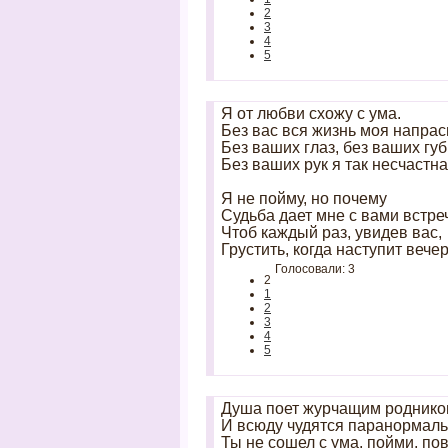
2
3
4
5
Я от любви схожу с ума.
Без вас вся жизнь моя напрас
Без ваших глаз, без ваших губ
Без ваших рук я так несчастна
Я не пойму, но почему
Судьба дает мне с вами встре
Чтоб каждый раз, увидев вас,
Грустить, когда наступит вечер
Голосовали: 3
2
1
2
3
4
5
Душа поет журчащим роднико
И всюду чудятся паранормал
Ты не сошел с ума, пойми, по