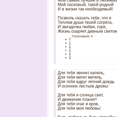
Мой самый лучший и любимы
Мой ласковый, такой родной
И в жизни так необходимый!
Позволь сказать тебе, что я
Теплом души твоей согрета,
И звездочка любви, горя,
Жизнь озаряет дивным светом
Голосовали: 4
2
1
2
3
4
5
Для тебя звенит капель,
Для тебя метет метель,
Для тебя вдруг летний дождь
И осенних листьев дрожь!
Для тебя и солнца свет,
И движение планет!
Для тебя очаг и кров,
Для тебя моя любовь!