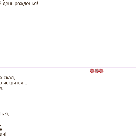
й день рожденья!
х скал,
 искрится...
л,
ь я,
,
.
н,
ин!