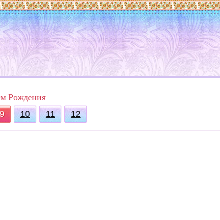
ем Рождения
9
10
11
12