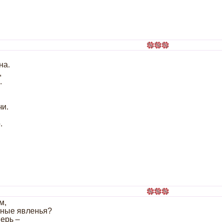
на.
,
.
чи.
.
м,
ьные явленья?
верь –