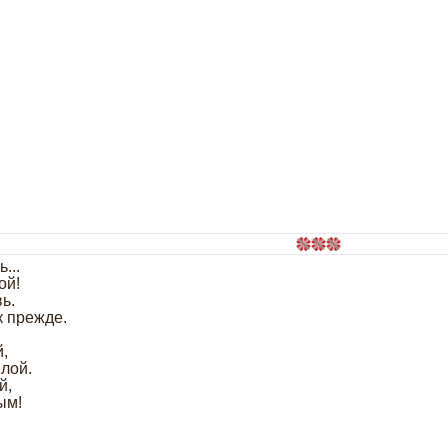
...
ой!
ь.
к прежде.
,
лой.
й,
ым!