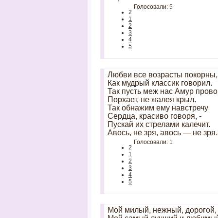
Голосовали: 5
2
1
2
3
4
5
Любви все возрасты покорны,
Как мудрый классик говорил.
Так пусть меж нас Амур пров
Порхает, не жалея крыл.
Так обнажим ему навстречу
Сердца, красиво говоря, -
Пускай их стрелами калечит.
Авось, не зря, авось — не зря.
Голосовали: 1
2
1
2
3
4
5
Мой милый, нежный, дорогой,