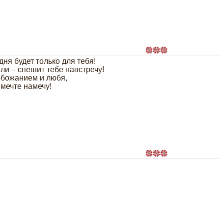
ня будет только для тебя!
али – спешит тебе навстречу!
 обожанием и любя,
 мечте намечу!