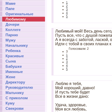
1
Маме
2
Папе
3
4
Оригинальные
5
Любимому
Дочери
Коллеге
Любимый мой! Весь день сегод
Парню
Пусть все, что с душой пожел
А я всегда с заботой, лаской,
Мужу
Идти с тобой в своих планах к
Начальнику
Голосовали: 2
Ребенка
3
1
Красивые
2
Сына
3
4
Бабушке
5
Именные
Жене
Директору
Люблю я тебя,
Руководителю
Мой хороший, давно!
И пусть тебе будет
Мальчику
Все в жизни дано:
С приколом
Куму
Удача, здоровье,
Свекрови
Моя вся любовь,