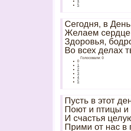
4
5
Сегодня, в День
Желаем сердце
Здоровья, бодро
Во всех делах т
Голосовали: 0
0
1
2
3
4
5
Пусть в этот де
Поют и птицы и
И счастья целу
Прими от нас в 