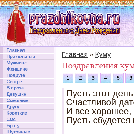
Главная
Главная
»
Куму
Прикольные
Мужчине
Поздравления ку
Женщине
Подруге
1
2
3
4
5
6
Сестре
В прозе
Пусть этот день
Девушке
Счастливой дат
Смешные
Другу
И все хорошее,
Короткие
Пусть сбудется 
Смс
Брату
Шуточные