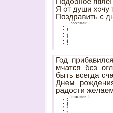
Подобное явлен
Я от души хочу 
Поздравить с д
Голосовали: 0
0
1
2
3
4
5
Год прибавился
мчатся без ог
быть всегда сч
Днем рождения
радости желаем
Голосовали: 0
0
1
2
3