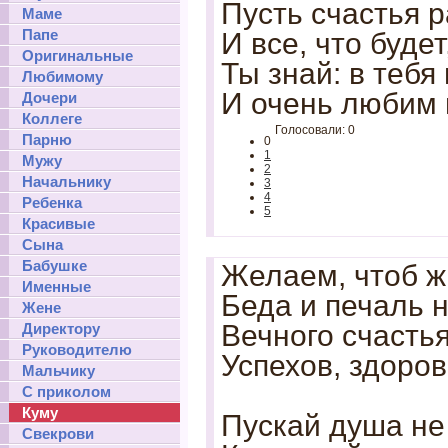
Пусть счастья р
Маме
Папе
И все, что будет
Оригинальные
Ты знай: в тебя
Любимому
И очень любим 
Дочери
Коллеге
Голосовали: 0
Парню
0
1
Мужу
2
Начальнику
3
4
Ребенка
5
Красивые
Сына
Бабушке
Желаем, чтоб ж
Именные
Беда и печаль н
Жене
Вечного счастья
Директору
Руководителю
Успехов, здоров
Мальчику
С приколом
Куму
Пускай душа не
Свекрови