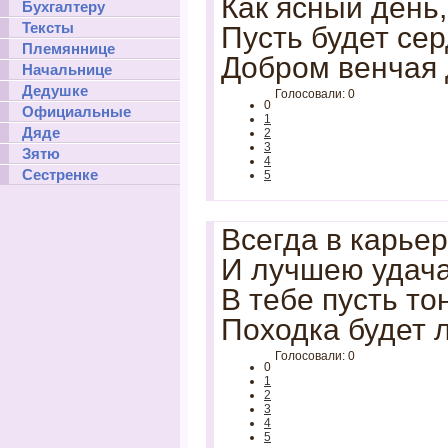
Как ясный день, 
Бухгалтеру
Тексты
Пусть будет се
Племяннице
Добром венчая 
Начальнице
Дедушке
Голосовали: 0
0
Официальные
1
Дяде
2
3
Зятю
4
Сестренке
5
Всегда в карьер
И лучшею удача 
В тебе пусть то
Походка будет л
Голосовали: 0
0
1
2
3
4
5