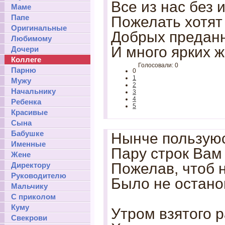
Все из нас без 
Маме
Папе
Пожелать хотят
Оригинальные
Добрых предан
Любимому
И много ярких ж
Дочери
Коллеге
Голосовали: 0
Парню
0
1
Мужу
2
Начальнику
3
4
Ребенка
5
Красивые
Сына
Бабушке
Нынче пользуюс
Именные
Пару строк Вам 
Жене
Пожелав, чтоб 
Директору
Руководителю
Было не остано
Мальчику
С приколом
Куму
Утром взятого р
Свекрови