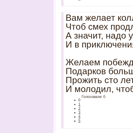
Вам желает колл
Чтоб смех прод
А значит, надо 
И в приключени
Желаем побежда
Подарков больш
Прожить сто лет
И молодил, что
Голосовали: 0
0
1
2
3
4
5