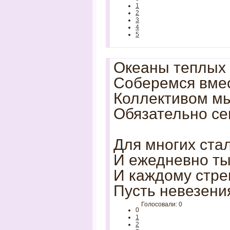
1
2
3
4
5
Океаны теплых 
Соберемся вмес
Коллективом мы
Обязательно се
Для многих стал
И ежедневно ты 
И каждому стре
Пусть невезения
Голосовали: 0
0
1
2