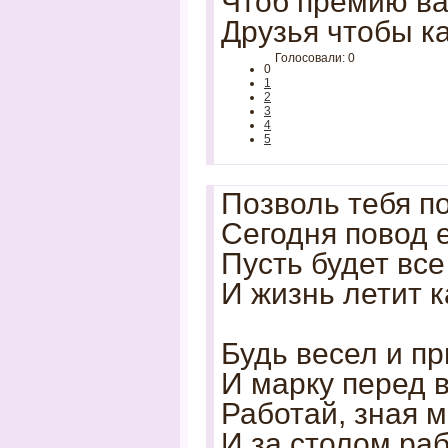
Чтоб премию ва
Друзья чтобы к
Голосовали: 0
0
1
2
3
4
5
Позволь тебя по
Сегодня повод 
Пусть будет все
И жизнь летит к
Будь весел и пр
И марку перед в
Работай, зная м
И за столом раб