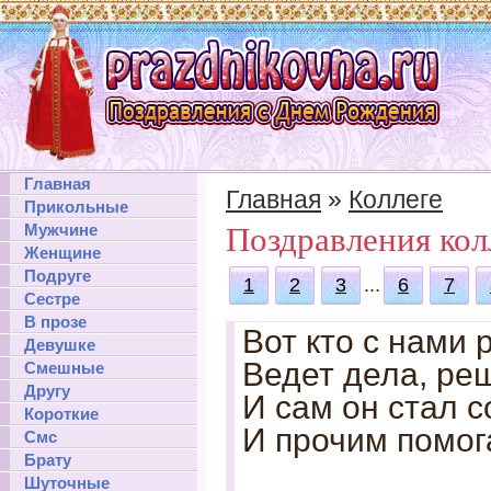
Главная
Главная
»
Коллеге
Прикольные
Мужчине
Поздравления кол
Женщине
Подруге
1
2
3
...
6
7
Сестре
В прозе
Вот кто с нами 
Девушке
Ведет дела, реш
Смешные
Другу
И сам он стал 
Короткие
И прочим помог
Смс
Брату
Шуточные