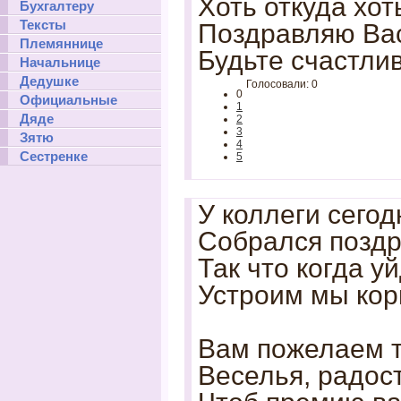
Хоть откуда хот
Бухгалтеру
Тексты
Поздравляю Вас
Племяннице
Будьте счастлив
Начальнице
Дедушке
Голосовали: 0
0
Официальные
1
Дяде
2
3
Зятю
4
Сестренке
5
У коллеги сегод
Собрался поздр
Так что когда у
Устроим мы кор
Вам пожелаем т
Веселья, радост