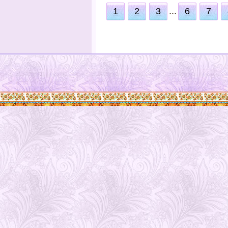
1
2
3
...
6
7