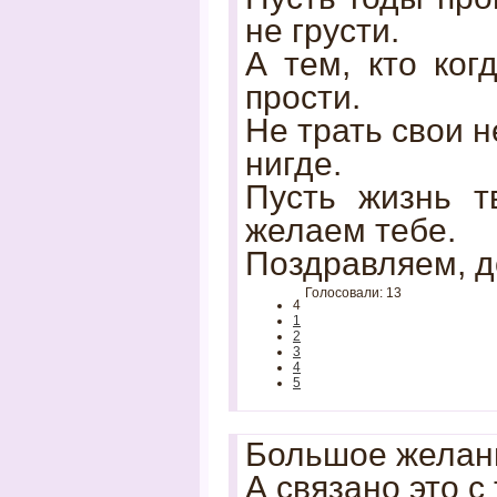
не грусти.
А тем, кто ког
прости.
Не трать свои 
нигде.
Пусть жизнь т
желаем тебе.
Поздравляем, д
Голосовали: 13
4
1
2
3
4
5
Большое желани
А связано это с