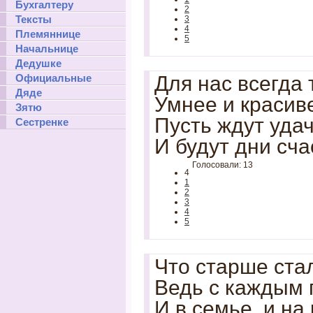
Бухгалтеру
2
Тексты
3
4
Племяннице
5
Начальнице
Дедушке
Официальные
Для нас всегда
Дяде
Умнее и красив
Зятю
Пусть ждут удач
Сестренке
И будут дни сч
Голосовали: 13
4
1
2
3
4
5
Что старше стал
Ведь с каждым 
И в семье, и на