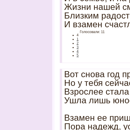
Жизни нашей см
Близким радост
И взамен счаст
Голосовали: 11
4
1
2
3
4
5
Вот снова год п
Hо у тебя сейча
Взрослее стала 
Ушла лишь юнос
Взамен ее приш
Пора надежд, у