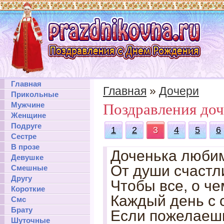
Главная
Главная
»
Дочери
Прикольные
Мужчине
Поздравления доч
Женщине
Подруге
1
2
3
4
5
6
Сестре
В прозе
Доченька любим
Девушке
От души счастл
Смешные
Другу
Чтобы все, о ч
Короткие
Каждый день с 
Смс
Брату
Если пожелаеш
Шуточные