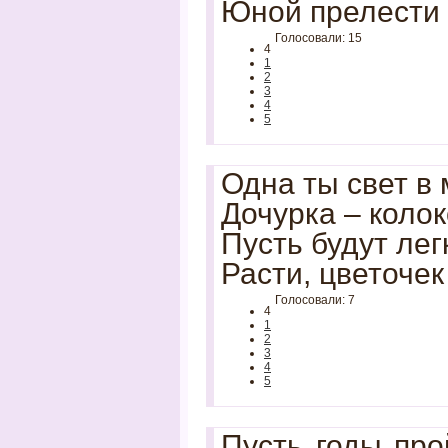
Юной прелести 
Голосовали: 15
4
1
2
3
4
5
Одна ты свет в
Дочурка – колок
Пусть будут ле
Расти, цветочек
Голосовали: 7
4
1
2
3
4
5
Пусть годы про