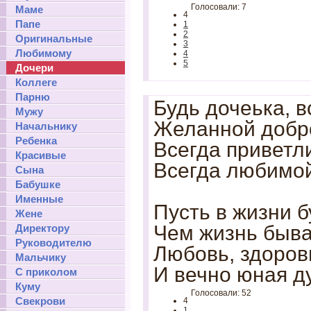
Голосовали: 7
Маме
4
Папе
1
2
Оригинальные
3
Любимому
4
5
Дочери
Коллеге
Парню
Будь дочеька, в
Мужу
Желанной добро
Начальнику
Ребенка
Всегда приветл
Красивые
Всегда любимой
Сына
Бабушке
Именные
Пусть в жизни б
Жене
Чем жизнь быва
Директору
Руководителю
Любовь, здоров
Мальчику
И вечно юная д
С приколом
Куму
Голосовали: 52
Свекрови
4
1