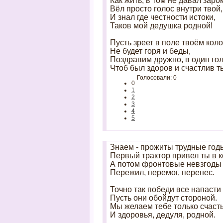
Как жить, в том не давал зарок
Вёл просто голос внутри твой,
И знал где честности истоки,
Таков мой дедушка родной!
Пусть зреет в поле твоём коло
Не будет горя и беды,
Поздравим дружно, в один гол
Чтоб был здоров и счастлив т
Голосовали: 0
0
1
2
3
4
5
Знаем - прожиты трудные год
Первый трактор привел ты в к
А потом фронтовые невзгоды
Пережил, перемог, перенес.
Точно так победи все напасти
Пусть они обойдут стороной.
Мы желаем тебе только счаст
И здоровья, дедуля, родной.