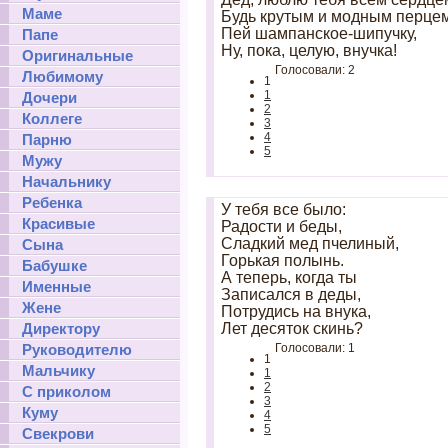
Маме
Будь крутым и модным перцем
Пей шампанское-шипучку,
Папе
Ну, пока, целую, внучка!
Оригинальные
Голосовали: 2
Любимому
1
1
Дочери
2
Коллеге
3
4
Парню
5
Мужу
Начальнику
Ребенка
У тебя все было:
Красивые
Радости и беды,
Сладкий мед пчелиный,
Сына
Горькая полынь.
Бабушке
А теперь, когда ты
Именные
Записался в деды,
Жене
Потрудись на внука,
Директору
Лет десяток скинь?
Руководителю
Голосовали: 1
1
Мальчику
1
2
С приколом
3
Куму
4
5
Свекрови