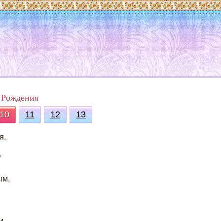
 Рождения
10
11
12
13
я.
,
ым,
м,