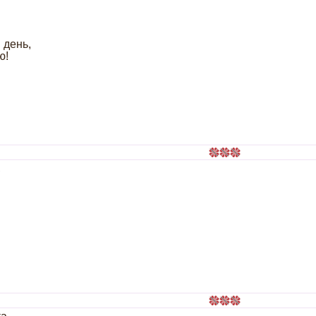
 день,
ю!
,