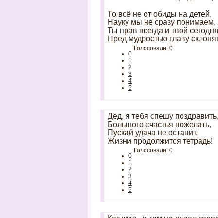
То всё не от обиды на детей,
Науку мы не сразу понимаем,
Ты прав всегда и твой сегодня
Пред мудростью главу склоня
Голосовали: 0
0
1
2
3
4
5
Дед, я тебя спешу поздравить
Большого счастья пожелать,
Пускай удача не оставит,
Жизни продолжится тетрадь!
Голосовали: 0
0
1
2
3
4
5