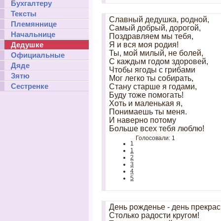
Бухгалтеру
Тексты
Славный дедушка, родной,
Племяннице
Самый добрый, дорогой,
Начальнице
Поздравляем мы тебя,
Дедушке
Я и вся моя родия!
Ты, мой милый, не болей,
Официальные
С каждым годом здоровей,
Дяде
Чтобы ягоды с грибами
Зятю
Мог легко ты собирать,
Сестренке
Стану старше я годами,
Буду тоже помогать!
Хоть и маленькая я,
Понимаешь ты меня.
И наверно потому
Больше всех тебя люблю!
Голосовали: 1
1
1
2
3
4
5
День рожденье - день прекрас
Столько радости кругом!