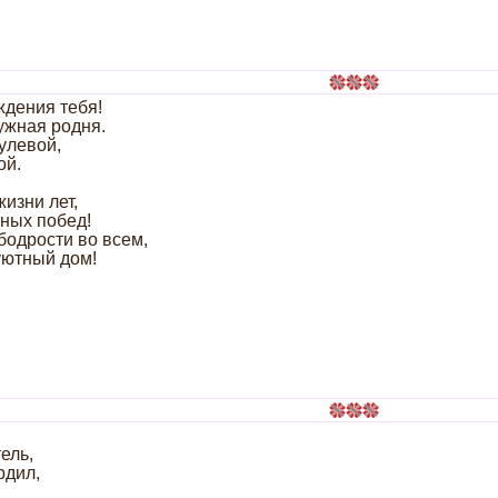
дения тебя!
ужная родня.
улевой,
ой.
изни лет,
нных побед!
 бодрости во всем,
 уютный дом!
ель,
рдил,