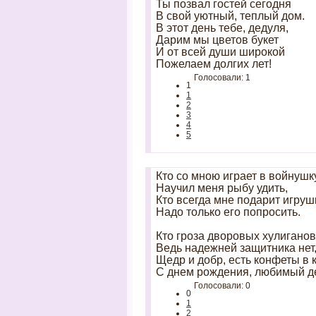
Ты позвал гостей сегодня
В свой уютный, теплый дом.
В этот день тебе, дедуля,
Дарим мы цветов букет
И от всей души широкой
Пожелаем долгих лет!
Голосовали: 1
1
1
2
3
4
5
Кто со мною играет в войнушку
Научил меня рыбу удить,
Кто всегда мне подарит игрушк
Надо только его попросить.
Кто гроза дворовых хулиганов
Ведь надежней защитника нет
Щедр и добр, есть конфеты в 
С днем рождения, любимый д
Голосовали: 0
0
1
2