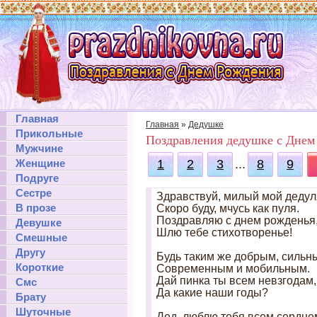
Главная
Главная
»
Дедушке
Прикольные
Поздравления дедушке с Днем
Мужчине
Женщине
1
2
3
...
8
9
Подруге
Сестре
Здравствуй, милый мой дедул
В прозе
Скоро буду, мчусь как пуля.
Поздравляю с днем рожденья
Девушке
Шлю тебе стихотворенье!
Смешные
Другу
Будь таким же добрым, сильн
Короткие
Современным и мобильным.
Дай пинка ты всем невзгодам,
Смс
Да какие наши годы?
Брату
Шуточные
Дед, люблю тебя всем сердце