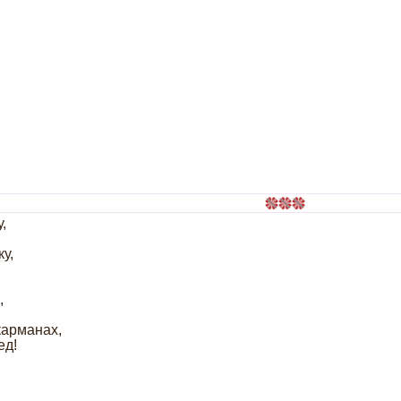
,
у,
,
,
карманах,
ед!