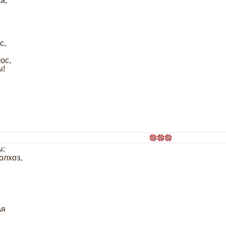
а,
с,
ос,
ы!
ы:
олхоз,
ья