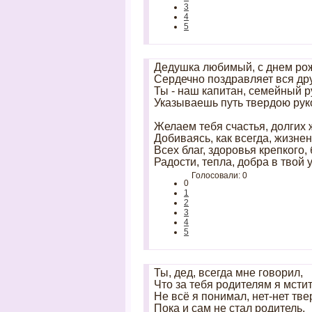
3
4
5
Дедушка любимый, с днем рож
Сердечно поздравляет вся др
Ты - наш капитан, семейный р
Указываешь путь твердою рук
Желаем тебя счастья, долгих ж
Добиваясь, как всегда, жизне
Всех благ, здоровья крепкого,
Радости, тепла, добра в твой
Голосовали: 0
0
1
2
3
4
5
Ты, дед, всегда мне говорил,
Что за тебя родителям я мстит
Не всё я понимал, нет-нет тве
Пока и сам не стал родитель,