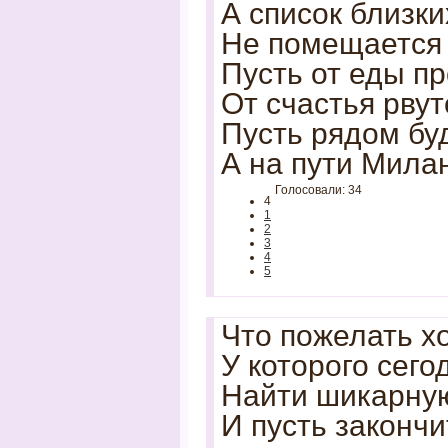
А список близки
Не помещается 
Пусть от еды пр
От счастья рвут
Пусть рядом буд
А на пути Мила
Голосовали: 34
4
1
2
3
4
5
Что пожелать х
У которого сег
Найти шикарную
И пусть закончи