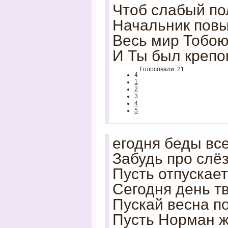
Чтоб слабый по
Начальник пов
Весь мир Тобою
И Ты был крепок
Голосовали: 21
4
1
2
3
4
5
егодня беды все
Забудь про слё
Пусть отпускает
Сегодня день т
Пускай весна по
Пусть Норман ж