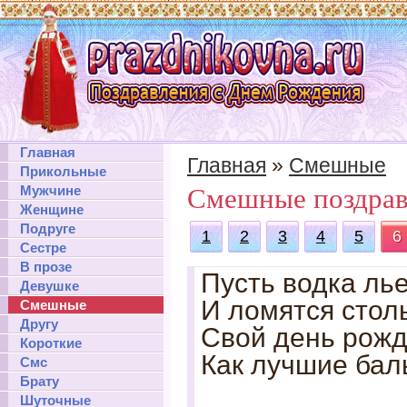
Главная
Главная
»
Смешные
Прикольные
Мужчине
Смешные поздрав
Женщине
Подруге
1
2
3
4
5
6
Сестре
В прозе
Пусть водка лье
Девушке
И ломятся стол
Смешные
Другу
Свой день рожд
Короткие
Как лучшие бал
Смс
Брату
Шуточные