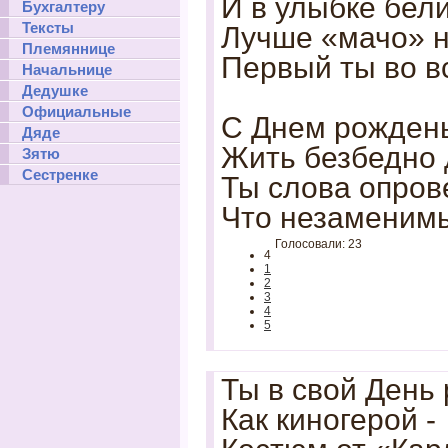
И в улыбке бели
Бухгалтеру
Тексты
Лучше «мачо» н
Племяннице
Первый ты во в
Начальнице
Дедушке
Официальные
С Днем рождень
Дяде
Жить безбедно д
Зятю
Сестренке
Ты слова опров
Что незаменимы
Голосовали: 23
4
1
2
3
4
5
Ты в свой День
Как киногерой -