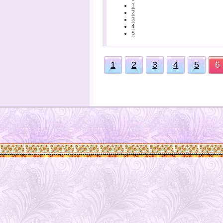
1
2
3
4
5
1
2
3
4
5
6