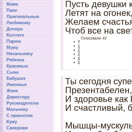
Пусть девушки к
Маме
Папе
Летят на огонек
Оригинальные
Желаем счастья
Любимому
Чтоб все на све
Дочери
Коллеге
Голосовали: 42
Парню
4
1
Мужу
2
Начальнику
3
4
Ребенка
5
Красивые
Сына
Бабушке
Ты сегодня супе
Именные
Презентабелен,
Жене
И здоровье как 
Директору
Руководителю
И счастливый, 
Мальчику
С приколом
Куму
Мышцы-мускулы
Свекрови