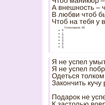
Чтоб маникюр – 
А внешность – 
В любви чтоб б
Чтоб на тебя у 
Голосовали: 46
4
1
2
3
4
5
Я не успел умыт
Я не успел побр
Одеться толком 
Закончить кучу 
Подарок не успе
К застолью вов