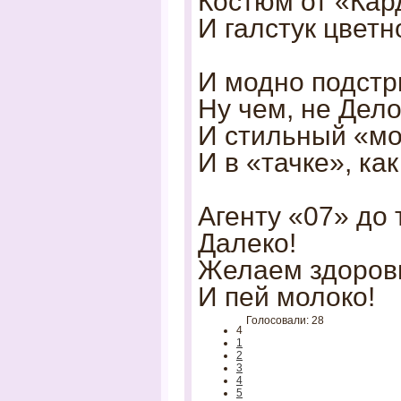
Костюм от «Кар
И галстук цветн
И модно подстр
Ну чем, не Дел
И стильный «мо
И в «тачке», как
Агенту «07» до 
Далеко!
Желаем здоров
И пей молоко!
Голосовали: 28
4
1
2
3
4
5